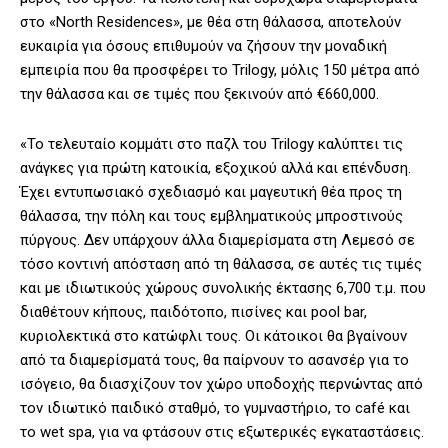
στο «North Residences», με θέα στη θάλασσα, αποτελούν
ευκαιρία για όσους επιθυμούν να ζήσουν την μοναδική
εμπειρία που θα προσφέρει το Trilogy, μόλις 150 μέτρα από
την θάλασσα και σε τιμές που ξεκινούν από €660,000.
«Το τελευταίο κομμάτι στο παζλ του Trilogy καλύπτει τις
ανάγκες για πρώτη κατοικία, εξοχικού αλλά και επένδυση.
Έχει εντυπωσιακό σχεδιασμό και μαγευτική θέα προς τη
θάλασσα, την πόλη και τους εμβληματικούς μπροστινούς
πύργους. Δεν υπάρχουν άλλα διαμερίσματα στη Λεμεσό σε
τόσο κοντινή απόσταση από τη θάλασσα, σε αυτές τις τιμές
και με ιδιωτικούς χώρους συνολικής έκτασης 6,700 τ.μ. που
διαθέτουν κήπους, παιδότοπο, πισίνες και pool bar,
κυριολεκτικά στο κατώφλι τους. Οι κάτοικοι θα βγαίνουν
από τα διαμερίσματά τους, θα παίρνουν το ασανσέρ για το
ισόγειο, θα διασχίζουν τον χώρο υποδοχής περνώντας από
τον ιδιωτικό παιδικό σταθμό, το γυμναστήριο, το café και
το wet spa, για να φτάσουν στις εξωτερικές εγκαταστάσεις.