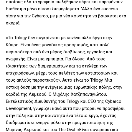
οποίους όλα τα γραφεία πωλήθηκαν πέρσι και παραμένουν
διαθέσιμα μόνο είκοσι διαμερίσματα. ‘Aλλο ένα success
story για την Cybarco, με μια νέα κοινότητα να βρίσκεται στα
σκαριά.
«Το Trilogy δεν συγκρίνεται με κανένα άλλο έργο στην
Κύπρο. Είναι ένας μοναδικός προορισμός, κάτι πολύ
περισσότερο από ένα μέρος διαβίωσης, εργασίας και
αναψυχής. Είναι μια εμπειρία. Για όλους. Από τους
ιδιοκτήτες των διαμερισμάτων και τα στελέχη των
επιχειρήσεων, μέχρι τους πελάτες των εστιατορίων και
τους απλούς περαστικούς». Αυτό είναι το Trilogy. Μια
αστική όαση με την ενέργεια μιας ευρωπαϊκής πόλης, στην
καρδιά της Λεμεσού. Ο Μιχάλης Χατζηπαναγιώτου,
Εκτελεστικός Διευθυντής του Trilogy και CEO της Cybarco
Development, γνωρίζει καλά αυτά που μπορεί να προσφέρει
στην πόλη και στην κοινότητα ένα τέτοιο έργο, έχοντας
διαδραματίσει ενεργό ρόλο στην πραγματοποίηση της
Μαρίνας Λεμεσού και του The Oval. «Είναι συναρπαστικό