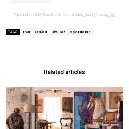
A post shared by Nataliia Honchar (ruden_viz) (@rudiqq_cg)
tour
ιταλία
μίνιμαλ
προτάσεις
TAGS
Related articles