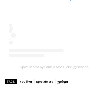
A post shared by Pamela Moell Stiltje (@stiltje.se)
κουζίνα
προτάσεις
χρώμα
TAGS