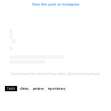
View this post on Instagram
A post shared by Interior Design Ideas (@interiordesignideas)
ιδέες
μπάνιο
προτάσεις
TAGS