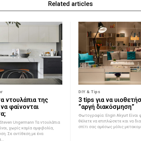
Related articles
or
DIY & Tips
τα ντουλάπια της
3 tips για να υιοθετή
 να φαίνονται
”αργή διακόσμηση”
α;
Φωτογραφία: Engin Akyurt Είναι φυσικό να
θέλετε να επιπλώσετε και να δι
 Ungermann Τα ντουλάπια
σπίτι σας αμέσως μόλις μετακομίσ
ίναι, χωρίς καμία αμφιβολία,
ση. Σε αντίθεση με ένα
..