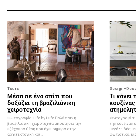
Tours
Design+Dec
Μέσα σε ένα σπίτι που
Τι κάνει 
δοξάζει τη βραζιλιάνικη
κουζίνας
χειροτεχνία
ατημέλητ
Φωτογραφία: Life by Lufe Πολύ πριν η
Φωτογραφία: Steven
βραζιλιάνικη χειροτεχνία αποκτήσει την
της κουζίνας ε
εξέχουσα θέση που έχει σήμερα στην
μεγάλη δέσμευ
αρχιτεκτονική και...
φωτιστικό, μια.