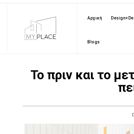
Αρχική
Design+De
Blogs
Το πριν και το με
πε