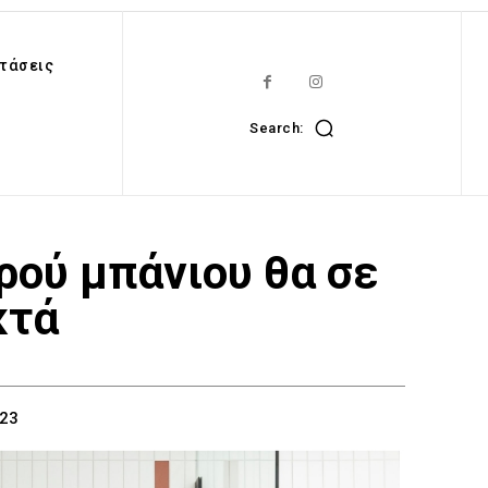
τάσεις
Search:
κρού μπάνιου θα σε
κτά
23