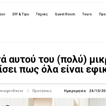
cor
DIY & Tips
Τέχνες
Guest Room
Tours
Προ
τά αυτού του (πολύ) μι
ίσει πως όλα είναι εφι
Design+Decor
Προτάσεις
Ημερομηνία:
24/10/20