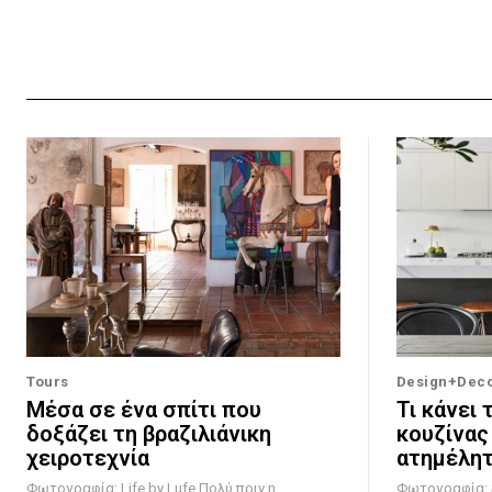
Tours
Design+Dec
Μέσα σε ένα σπίτι που
Τι κάνει 
δοξάζει τη βραζιλιάνικη
κουζίνας
χειροτεχνία
ατημέλητ
Φωτογραφία: Life by Lufe Πολύ πριν η
Φωτογραφία: Steven