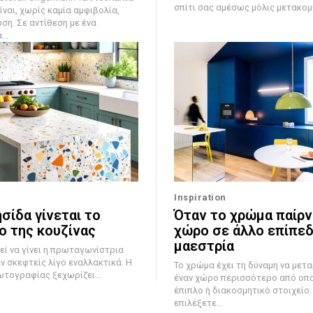
σπίτι σας αμέσως μόλις μετακομίσ
ίναι, χωρίς καμία αμφιβολία,
ση. Σε αντίθεση με ένα
..
Inspiration
σίδα γίνεται το
Όταν το χρώμα παίρν
ο της κουζίνας
χώρο σε άλλο επίπεδ
μαεστρία
εί να γίνει η πρωταγωνίστρια
αν σκεφτείς λίγο εναλλακτικά. Η
Το χρώμα έχει τη δύναμη να με
ωτογραφίας ξεχωρίζει...
έναν χώρο περισσότερο από οπ
έπιπλο ή διακοσμητικό στοιχείο.
επιλέξετε...