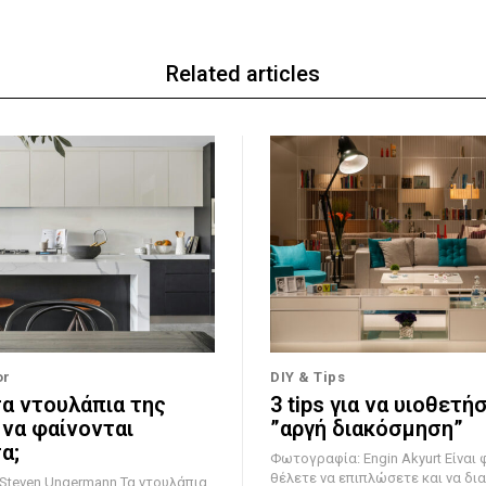
Related articles
or
DIY & Tips
τα ντουλάπια της
3 tips για να υιοθετή
 να φαίνονται
”αργή διακόσμηση”
α;
Φωτογραφία: Engin Akyurt Είναι φυσικό να
θέλετε να επιπλώσετε και να δι
 Ungermann Τα ντουλάπια