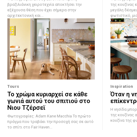
βραζιλιάνικη χειροτεχνία αποκτήσει την
της κουζίνας ε
εξέχουσα θέση που έχει σήμερα στην
μεγάλη δέσμευ
αρχιτεκτονική και...
φωτιστικό, μια.
Tours
Inspiration
Το χρώμα κυριαρχεί σε κάθε
Όταν η νη
γωνιά αυτού του σπιτιού στο
επίκεντρ
Νιου Τζέρσεϊ
Η νησίδα μπορ
της κουζίνας 
Φωτογραφίες: Adam Kane Macchia Το πρώτο
κουζίνα της φ
πράγμα που τραβάει την προσοχή σας σε αυτό
το σπίτι στο Fair Haven...