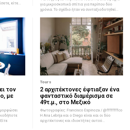
ετε, είτε...
για μικροσκοπικά σπίτια για περίπου δύο
χρόνια. Το σχέδιο ήταν να συνταξιοδοτηθεί...
Tours
ει τον
2 αρχιτέκτονες έφτιαξαν ένα
ο, με
φανταστικό διαμέρισμα σε
49τ.μ., στο Μεξικό
ταμορφώσει
Φωτογραφίες: Francisco Espinoza / @ffffffffco
οιοδήποτε
Η Ana Lebrija και ο Diego είναι και οι δύο
 Είτε
αρχιτέκτονες και ιδιοκτήτες αυτού...