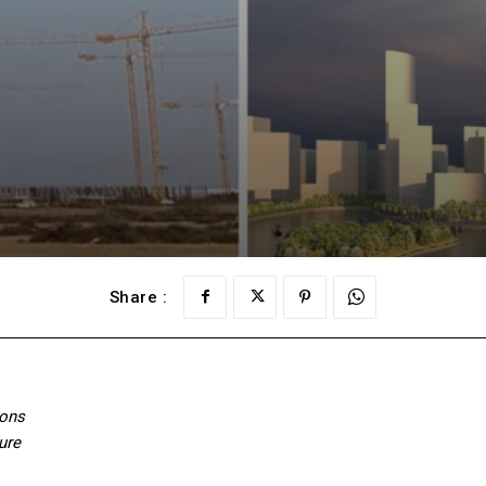
Share :
mons
ure