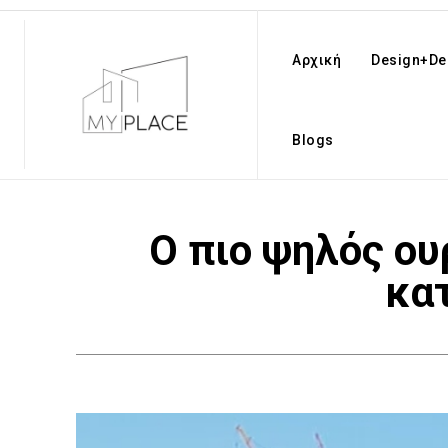
Αρχική
Design+De
Blogs
Ο πιο ψηλός ου
κα