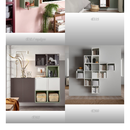
€115
€18 / τεμάχιο
€300
€203